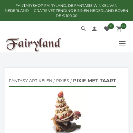
FANTASYSHOP FAIRYLAND, DE FANTASIE WINKEL VAN
NEDERLAND - GRATIS VERZENDING BINNEN NEDERLAND BOVEN
DE € 100,00
0
0
search
person
favorite
local_grocery_store
TOGG
NAVI
PIXIE MET TAART
FANTASY ARTIKELEN
/
PIXIES
/