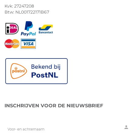
Kvk: 27247208
Btw: NL001722171B67
INSCHRIJVEN VOOR DE NIEUWSBRIEF
person