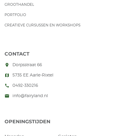
GROOTHANDEL
PORTFOLIO
CREATIEVE CURSUSSEN EN WORKSHOPS
CONTACT
Dorpsstraat 66
room
5735 EE Aarle-Rixtel
map
0492-330216
call
info@fairyland.nl
mail
OPENINGSTIJDEN