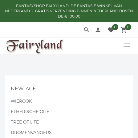
FANTASYSHOP FAIRYLAND, DE FANTASIE WINKEL VAN
NEDERLAND - GRATIS VERZENDING BINNEN NEDERLAND BOVEN
DE € 100,00
0
0
search
person
favorite
local_grocery_store
TOGG
NAVI
NEW-AGE
WIEROOK
ETHERISCHE OLIE
TREE OF LIFE
DROMENVANGERS