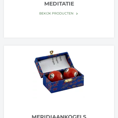
MEDITATIE
BEKIJK PRODUCTEN
keyboard_arrow_right
MERIDIAANKOGELS