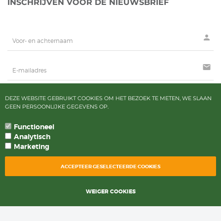
INSCHRIJVEN VOOR DE NIEUWSBRIEF
person
mail
DEZE WEBSITE GEBRUIKT COOKIES OM HET BEZOEK TE METEN, WE SLAAN
AANMELDEN
GEEN PERSOONLIJKE GEGEVENS OP.
Functioneel
Analytisch
Marketing
* = PRIJZEN ZIJN INCLUSIEF BTW
ACCEPTEER GESELECTEERDE COOKIES
POWERED BY CCV SHOP
SOFTWARE WEBSHOP
WEIGER COOKIES