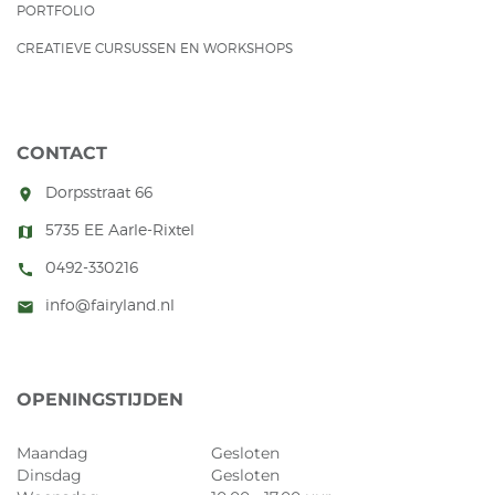
PORTFOLIO
CREATIEVE CURSUSSEN EN WORKSHOPS
CONTACT
Dorpsstraat 66
room
5735 EE Aarle-Rixtel
map
0492-330216
call
info@fairyland.nl
mail
OPENINGSTIJDEN
Maandag
Gesloten
Dinsdag
Gesloten