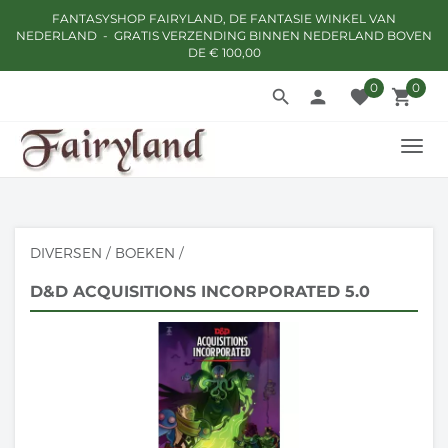
FANTASYSHOP FAIRYLAND, DE FANTASIE WINKEL VAN
NEDERLAND - GRATIS VERZENDING BINNEN NEDERLAND BOVEN
DE € 100,00
0
0
search
person
favorite
local_grocery_store
TOGG
NAVI
DIVERSEN
/
BOEKEN
/
D&D ACQUISITIONS INCORPORATED 5.0