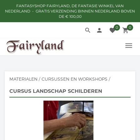
FANTASYSHOP FAIRYLAND, DE FANTASIE WINKEL VAN
NEDERLAND - GRATIS VERZENDING BINNEN NEDERLAND BOVEN
DE € 100,00
0
0
search
person
favorite
local_grocery_store
TOGG
NAVI
MATERIALEN
/
CURSUSSEN EN WORKSHOPS
/
CURSUS LANDSCHAP SCHILDEREN