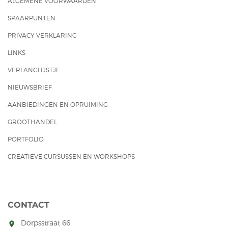
ALGEMENE VOORWAARDEN
SPAARPUNTEN
PRIVACY VERKLARING
LINKS
VERLANGLIJSTJE
NIEUWSBRIEF
AANBIEDINGEN EN OPRUIMING
GROOTHANDEL
PORTFOLIO
CREATIEVE CURSUSSEN EN WORKSHOPS
CONTACT
Dorpsstraat 66
room